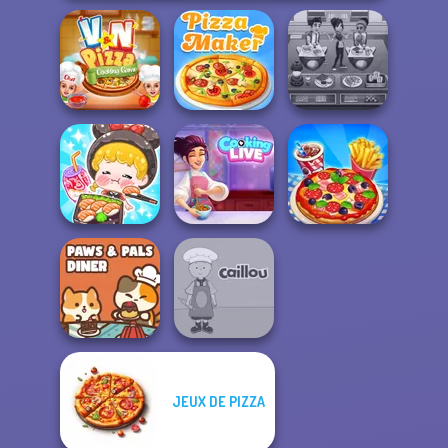
V And N Pizza
Cooking Cafe
Cooking Game
The Pizza Maker
Food Chef
ASMR Girl:
Livestream
Cooking Live: Be
Mukbang
a Chef&Cook
Cooking Live
JEUX DE PIZZA
Paws & Pals
Diner
Caillou Chef