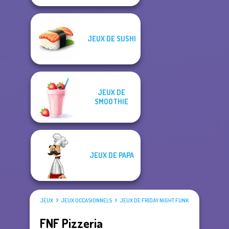
JEUX DE SUSHI
JEUX DE
SMOOTHIE
JEUX DE PAPA
JEUX
JEUX OCCASIONNELS
JEUX DE FRIDAY NIGHT FUNKIN'
FNF Pizzeria