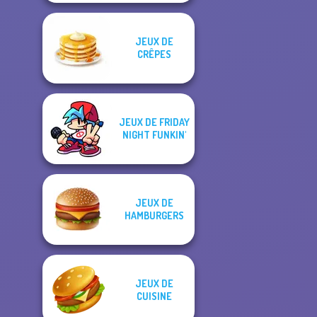
JEUX DE
CRÊPES
JEUX DE FRIDAY
NIGHT FUNKIN'
JEUX DE
HAMBURGERS
JEUX DE
CUISINE