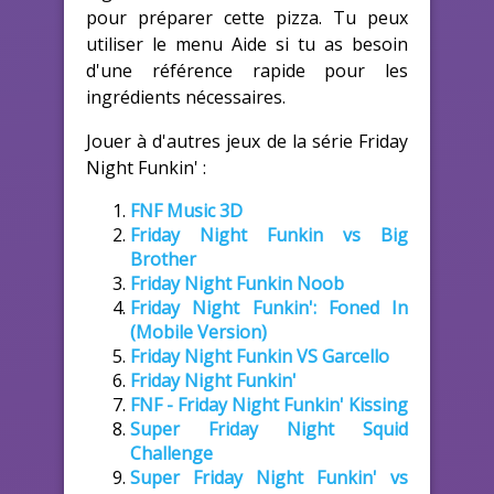
pour préparer cette pizza. Tu peux
utiliser le menu Aide si tu as besoin
d'une référence rapide pour les
ingrédients nécessaires.
Jouer à d'autres jeux de la série Friday
Night Funkin' :
FNF Music 3D
Friday Night Funkin vs Big
Brother
Friday Night Funkin Noob
Friday Night Funkin': Foned In
(Mobile Version)
Friday Night Funkin VS Garcello
Friday Night Funkin'
FNF - Friday Night Funkin' Kissing
Super Friday Night Squid
Challenge
Super Friday Night Funkin' vs