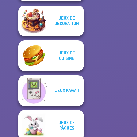
JEUX DE
DÉCORATION
JEUX DE
CUISINE
JEUX KAWAII
JEUX DE
PÂQUES