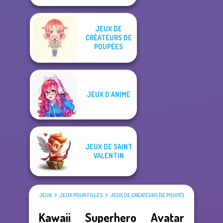
JEUX DE
CRÉATEURS DE
POUPÉES
JEUX D'ANIME
JEUX DE SAINT
VALENTIN
JEUX
JEUX POUR FILLES
JEUX DE CRÉATEURS DE POUPÉES
Kawaii Superhero Avatar