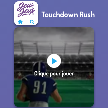
Touchdown Rush
Clique pour jouer