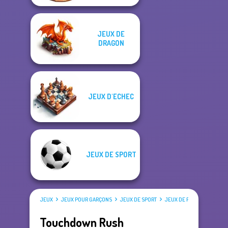
JEUX DE
DRAGON
JEUX D'ECHEC
JEUX DE SPORT
JEUX
JEUX POUR GARÇONS
JEUX DE SPORT
JEUX DE FOOTBALL AMÉRI
Touchdown Rush