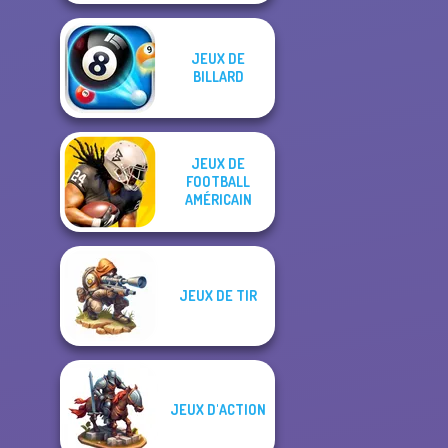
JEUX DE
BILLARD
JEUX DE
FOOTBALL
AMÉRICAIN
JEUX DE TIR
JEUX D'ACTION