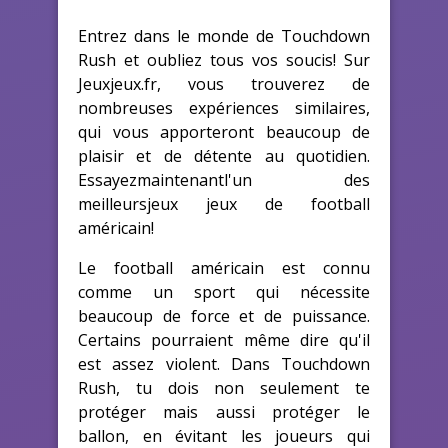
Entrez dans le monde de Touchdown
Rush et oubliez tous vos soucis! Sur
Jeuxjeux.fr, vous trouverez de
nombreuses expériences similaires,
qui vous apporteront beaucoup de
plaisir et de détente au quotidien.
Essayezmaintenantl'un des
meilleursjeux jeux de football
américain!
Le football américain est connu
comme un sport qui nécessite
beaucoup de force et de puissance.
Certains pourraient même dire qu'il
est assez violent. Dans Touchdown
Rush, tu dois non seulement te
protéger mais aussi protéger le
ballon, en évitant les joueurs qui