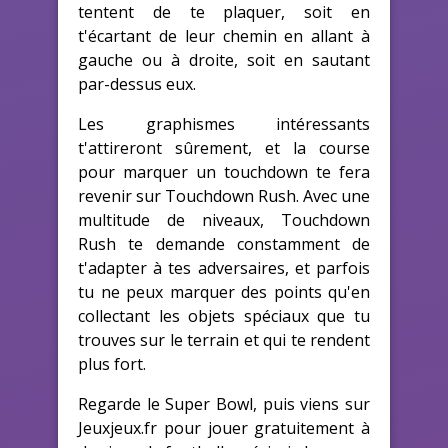
tentent de te plaquer, soit en
t'écartant de leur chemin en allant à
gauche ou à droite, soit en sautant
par-dessus eux.
Les graphismes intéressants
t'attireront sûrement, et la course
pour marquer un touchdown te fera
revenir sur Touchdown Rush. Avec une
multitude de niveaux, Touchdown
Rush te demande constamment de
t'adapter à tes adversaires, et parfois
tu ne peux marquer des points qu'en
collectant les objets spéciaux que tu
trouves sur le terrain et qui te rendent
plus fort.
Regarde le Super Bowl, puis viens sur
Jeuxjeux.fr pour jouer gratuitement à