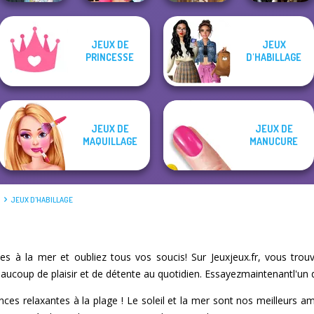
JEUX DE
JEUX
The Fly Squad:
BFFs Vs Bullies:
Enchanted
PRINCESSE
D'HABILLAGE
#squadgoals
Fashion Rival...
Viking Woman
Realms
JEUX DE
JEUX DE
MAQUILLAGE
MANUCURE
É
JEUX D'HABILLAGE
s à la mer et oubliez tous vos soucis! Sur Jeuxjeux.fr, vous tro
eaucoup de plaisir et de détente au quotidien. Essayezmaintenantl'un d
ces relaxantes à la plage ! Le soleil et la mer sont nos meilleurs am