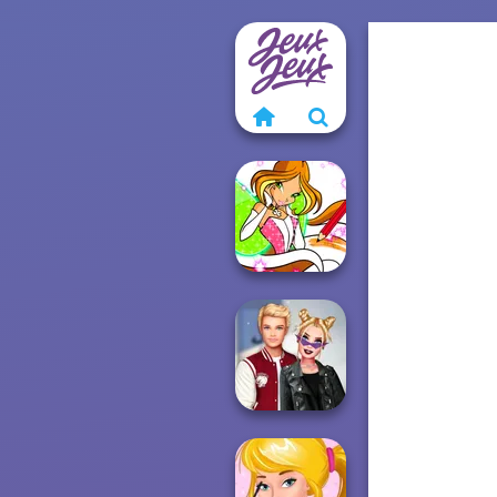
Winx Paint Fairy
Color
Kiss, Marry, Hate