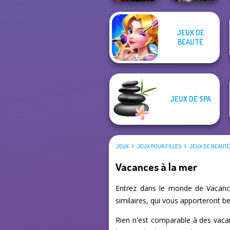
Twilight
JEUX DE
Enchantment
Cyberpunk
BEAUTÉ
Vampire R...
Shieldmaidens
JEUX DE SPA
JEUX
JEUX POUR FILLES
JEUX DE BEAUT
Vacances à la mer
Entrez dans le monde de Vacance
similaires, qui vous apporteront b
Rien n'est comparable à des vacan