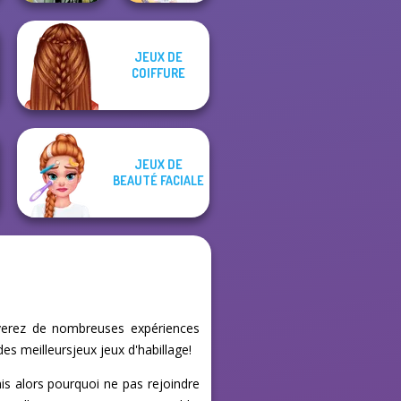
JEUX DE
Dark Mage
COIFFURE
Creator
BFF Math Class
JEUX DE
BEAUTÉ FACIALE
uverez de nombreuses expériences
es meilleursjeux jeux d'habillage!
is alors pourquoi ne pas rejoindre