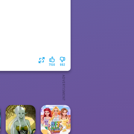
7150
982