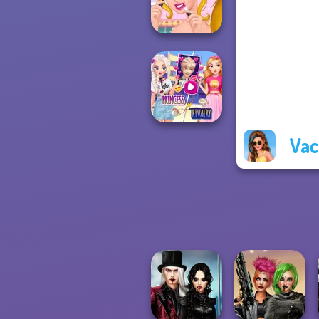
Challenge
Ellie's Morning
Routine
Vac
Elsa And
Rapunzel
Princess Riv...