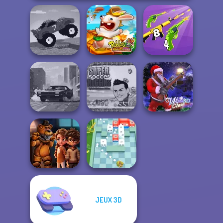
Funny Mad
Rabbids Volcano
Merge 2048 Gun
Racing
Panic
Rush
Super Soccer
Noggins
City Rider
Christmas
Winter Clash 3D
JEUX 3D
FNAF Horror At
Home
Break n Bounce