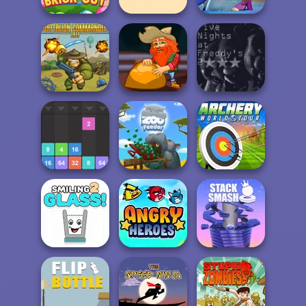
My Dolphin Show
Brick Out
Knife Master
9
Battalion
Five Nights at
Commander 1917
Gold Miner Jack
Freddys 2
Drop The
Archery World
Number
Zoo Feeder
Tour