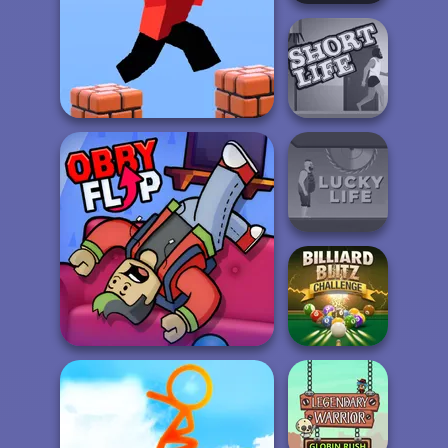
Short Life 2
Parkour Block 3D
Short Life
Lucky Life
Billiard Blitz
Obby Flip
Challenge