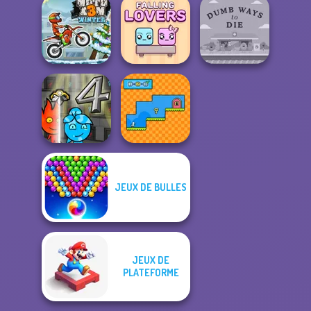
One Ball Pool
Heart Box
Puzzle
Crossy Chicken
Dumb Ways to
Moto X3M Winter
Falling Lovers
Die
Fireboy and
JEUX DE BULLES
Watergirl 4
Crysta...
Math Duck
JEUX DE
PLATEFORME