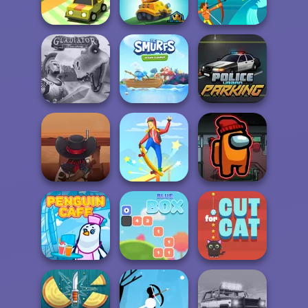
Freehead Skate
Freddy's 3
Survival Game
Drift Boss
Tank Hero Online
Surfer Archers
Gladiator True
The Smurfs:
Police Urban
Story
Ocean Cleanup
Parking
Cowboy Saloon
Skateboard
Defence
Master
Impostor