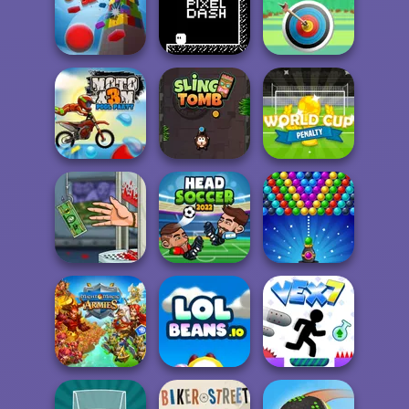
Roller Baller
Atari Breakout
Pole Vault 3D
Tower Crash 3D
Pixel Dash
Cool Archer
Moto X3M Pool
World Cup
Party
Sling Tomb
Penalty
Handless
Head Soccer
Millionaire
2022
Bubble Shooter