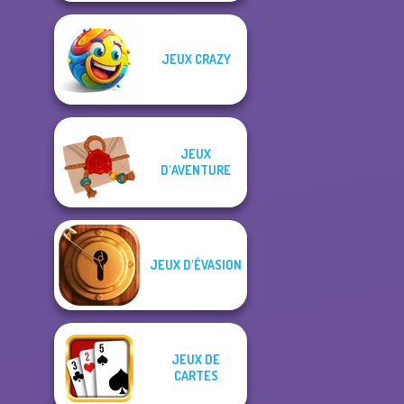
JEUX CRAZY
JEUX
D'AVENTURE
JEUX D'ÉVASION
JEUX DE
CARTES