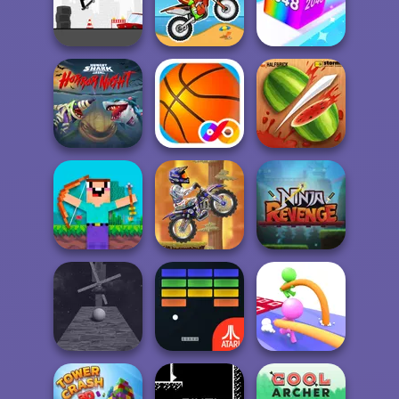
Hand Me The
Five Nights at
Goods
Square Bird
Freddy’s 4
Stickman Skate:
Chain Cube:
360 Epic City
Moto X3M
2048 Merge
Hungry Shark
Arena: Horror
Nig...
Basketball FRVR
Fruit Ninja
X Trial Racing
Noob vs 1000
Mountain
Zombies!
Advent...
Ninja Revenge