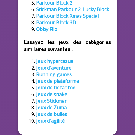
Parkour Block 2
Stickman Parkour 2: Lucky Block
Parkour Block Xmas Special
Parkour Block 3D
Obby Flip
Essayez les jeux des catégories
similaires suivantes :
Jeux hypercasual
Jeux d'aventure
Running games
Jeux de plateforme
Jeux de tic tac toe
Jeux de snake
Jeux Stickman
Jeux de Zuma
Jeux de bulles
Jeux d'agilité