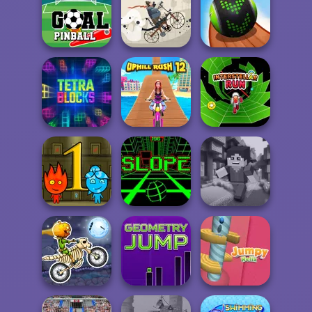
Might & Magic
Armies
LOLBeans io
Vex 7
Goal Pinball
Biker Street
Going Balls
Tetra Blocks
Uphill Rush 12
Interstellar Run
Fireboy and
Watergirl
Slope
Minicraft