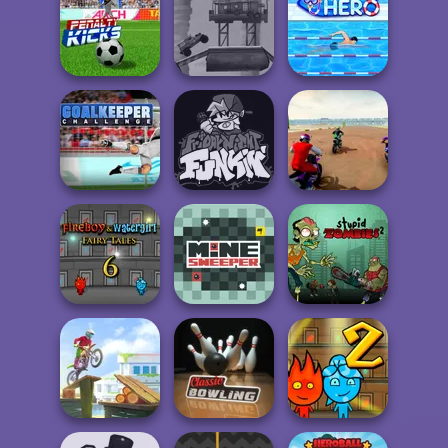
Moto X3M
Spooky Land
Geometry Jump
Jumpy Helix
Post Apocalyptic
Penalty Kicks
Truck Trial
Swimming Hero
Goalkeeper
Friday Night
Super MX - The
Challenge
Funkin'
Champion
Fireboy and
Watergirl 6:
Stupid Zombies
Fairy...
Mine Sweeper
2