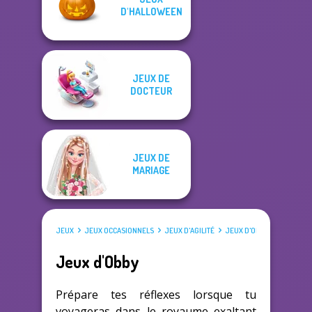
D'HALLOWEEN
JEUX DE
DOCTEUR
JEUX DE
MARIAGE
JEUX
JEUX OCCASIONNELS
JEUX D'AGILITÉ
JEUX D'OBBY
Jeux d'Obby
Prépare tes réflexes lorsque tu
voyageras dans le royaume exaltant