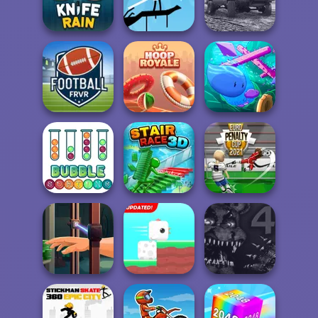
Penguin Cafe
Blue Box
Cut For Cat
Offroad Masters
Knife Rain
Halloween Archer
Challenge
Football FRVR
Hoop Royale
Mini Swim
Euro Penalty Cup
Bubble Sorting
Stair Race 3D
2021