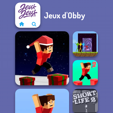
Jeux d'Obby
Stickman
Parkour Skyland
Parkour Block Xmas
Special
Parkour Block 2