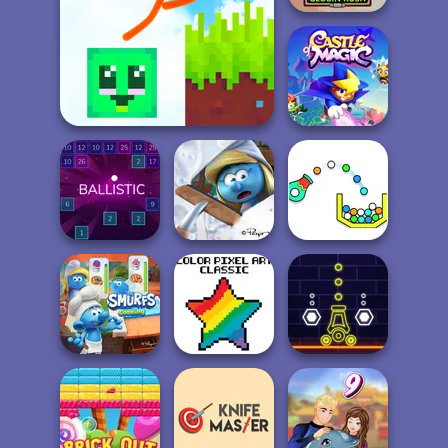
Legendary
Warrior Globin
Rush
Stickman Parkour 2:
Lucky Bloc...
Castle of Magic
The Smurfs:
Ballistic
Village Cleaning
Cannon Strike
The Smurfs:
Color Pixel Art
Cooking
Classic
Neon War