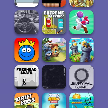
Smiling Glass 2
Angry Heroes
Stack Smash
Flip Bottle
The Speed Ninja
Stupid Zombies
Extreme Car
Traffic Jam 3D
Parking
Healing Rush
Ball Tales - The
Holy Treasure
Panda Legend
Tower Crush
Five Nights at