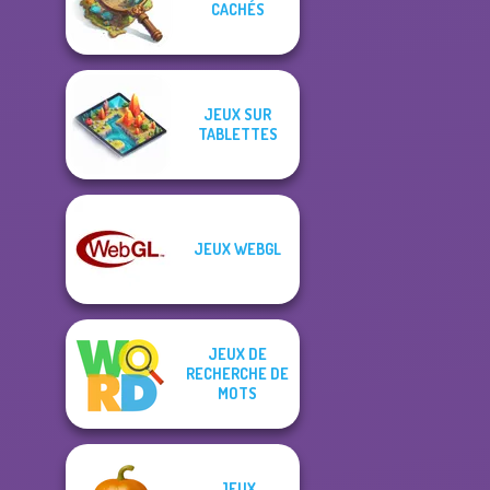
CACHÉS
JEUX SUR
TABLETTES
JEUX WEBGL
JEUX DE
RECHERCHE DE
MOTS
JEUX