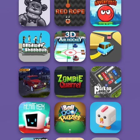
Fireboy and
Watergirl 2
Moto Maniac
Classic Bowling
Light...
Huggy Wuggy
Heroball
Shooter
Red Rope
Adventures
Getaway
Shootout
3D Air Hockey
Turn Turn
Parking Fury 3D:
Bounty Hunter
Zombie Quarrel
Parking Panic