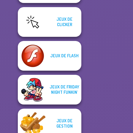
JEUX DE
CLICKER
JEUX DE FLASH
JEUX DE FRIDAY
NIGHT FUNKIN'
JEUX DE
GESTION