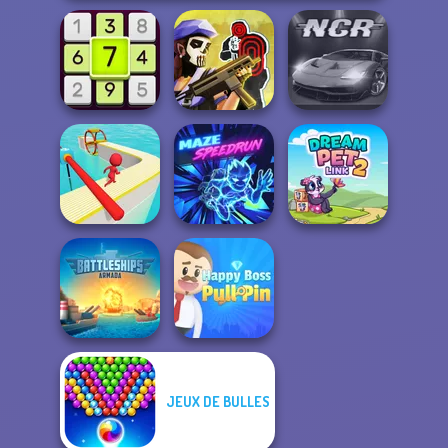
Tom Clancy's
Daily Sudoku
Shootout
Night City Racing
Fun Race 3D
Maze Speedrun
Dream Pet Link 2
JEUX DE BULLES
Battleships
Happy Boss Pull
Armada
Pin