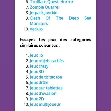
Trollface Quest: Horror
Zombie Quarrel
Jetpack Joyride
Clash Of The Deep Sea
Monsters
Veck.io
Essayez les jeux des catégories
similaires suivantes :
Jeux .io
Jeux objets cachés
Jeux crazy
Jeux 3D
Jeux de tic tac toe
Jeux drôle
Jeux sur tablettes
Jeux d'évasion
Jeux 2D
Jeux multijoueur