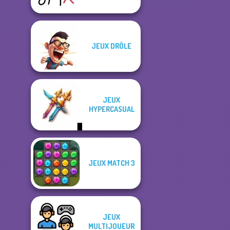
JEUX DRÔLE
JEUX
HYPERCASUAL
JEUX MATCH 3
JEUX
MULTIJOUEUR