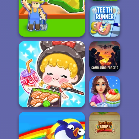
Poxel.io
My Garden Journey
Teeth Runner
Commando
Force 2
ASMR Girl: Livestream
Cooking Stories:
Mukbang
Fun Cafe