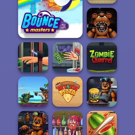
Ancient Egypt
Mahjong
FNAF: Night at
Bouncemasters
the Dentist
Hand Me The
Handless
Goods
Millionaire
Zombie Quarrel
Clash Of The
Deep Sea
Around the
Monsters
Worlds Pizza
FNAF Burger