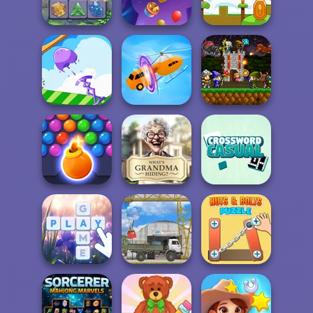
Survival
Cocktails
Cat Sorter Puzzle
Crystal Connect
Balloon Match 3D
Mini Steps
Mini Guardians
Mini Springs
Shape-shifting
Castle Defense
Bubble Shooter
What Is Grandma
Casual
HD 3
Hiding
Crossword