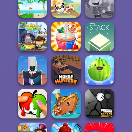
Battleships
Cute Coloring
Armada
Words Match
Games
Mini Golf Saga
Dr. Panda Farm
Poptropica
Dr. Panda Airport
Rachel Holmes
Stack
Cameraman vs
Put The Fruit
Toilets Puzzle
Horde Hunters
Together