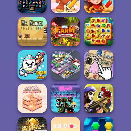
Nuts & Bolts
Bubble Letters
The Cargo
Puzzle
Sorcerer
Wipe Insight
Mahjong Marvels
Master
Wild West Match
Mr. Macagi
Spring Tile
Adventures
Idle Farm
Master
Draw To Smash!
Pocket Parking
Organize It