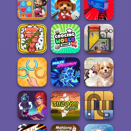
Prison Escape
Paint It
Clean the Ocean
Online
Vega Mix: Fairy
Town
Pet Salon 2
Train Drift
Giant Sushi:
Merge Master
Cooking World
Game
Reborn
Rescue Hero
Untangle Rings
Master
Maze Speedrun
Pet Salon