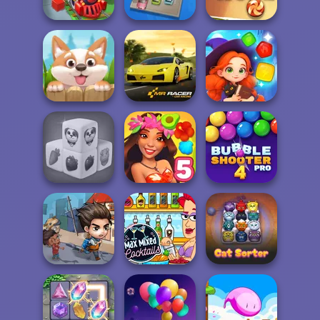
Match Masters
Color Fill 3D
Garden Bloom
Train Miner
Parking Jam
Cut the Rope
Magic and
Puppy Blast
Mr. Racer
Wizards Match
Farm Mahjong
Bubble Shooter
3D
Hawaii Match 5
Pro 4
Last Day On Earth
Max Mixed