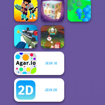
Power
Fun Colors
Favorite Puzzles
Badminton
Noob vs Pro
Crowd
Challenge
Mystic Mahjong
Lumberjack
JEUX .IO
Sniper Shooter 2
Egg Farm
JEUX 2D