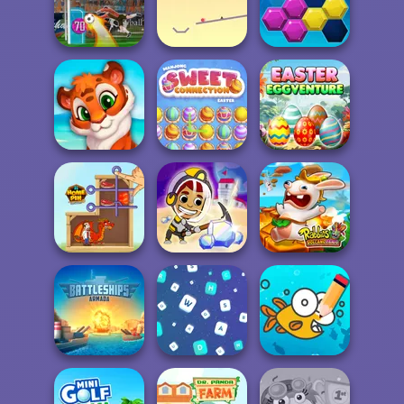
Home Design:
Tom Clancy's
Small House
Music Rush
Shootout
3D Free Kick
World Cup 18
Ball Drop
Puzzle Fever
Mahjong Sweet
Easter
Mosaic Artimo
Easter
Eggventure
Idle Miner Space
Rabbids Volcano
Home Pin 1
Rush
Panic