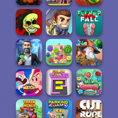
Pirate Bartender
FNAF Bartender
Captain's Gro...
Fruit Ninja
Trollface Quest:
Horror
Jetpack Joyride
Tower Fall
LandLord Rent
Emerland
out - Real Estat...
Fruit Party
Solitaire