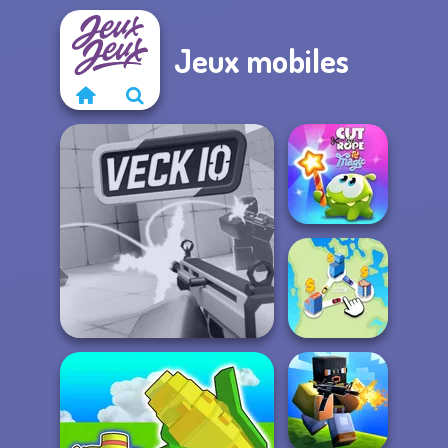
Jeux mobiles
Cut The Rope
Magic
Veck.io
State Connect