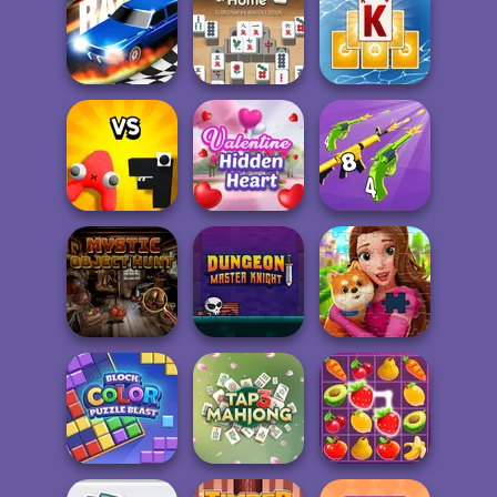
Sorting Sorcery
Sudoku Village
Free the Ball
Mahjong At
Home -
Tripeaks Solitaire
Drag Race 3D
Scandinavian...
Holiday
Alphabet: Merge
Valentine Hidden
Merge 2048 Gun
And Fight
Heart
Rush
Mystic Object
Dungeon Master
Hunt
Knight
Royal Jigsaw