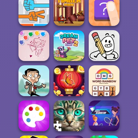
Block Color
Puzzle Blast
Tap 3 Mahjong
Fruit Mahjong
Roshambo
Timberman
The Shape
Bubble Shooter
Valentine
Dream Pet Link 2
Egg Adventure
Bubble Shooter
OMG Word
Mr Bean Jump
Butterfly
Rainbow