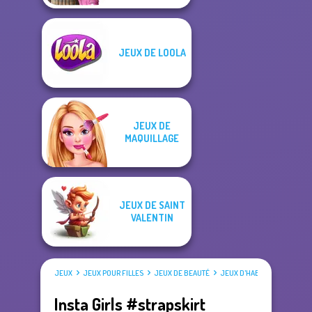
JEUX DE LOOLA
JEUX DE
MAQUILLAGE
JEUX DE SAINT
VALENTIN
JEUX
JEUX POUR FILLES
JEUX DE BEAUTÉ
JEUX D'HABILLAGE
Insta Girls #strapskirt