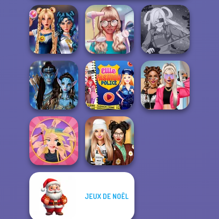
Sailor Moon And
Nerd To Popular
Friends Cosmic...
Makeover Mania
SNK Cosplayer
Avatar Na'vi
Ellie Fashion
BFFs Vs Bullies:
Warriors Saga
Police
Fashion Rival...
JEUX DE NOËL
Extreme
Dress To Impress
Makeover
Back To Schoo...