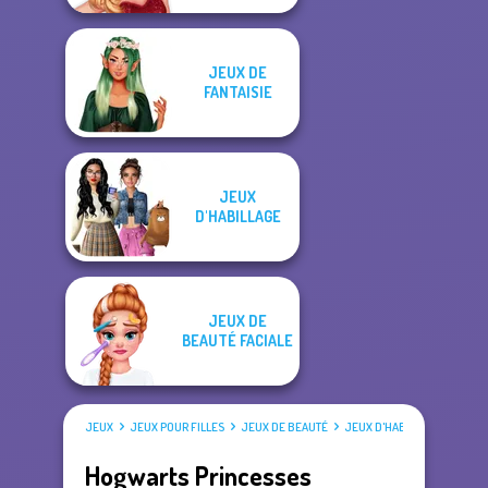
JEUX DE
FANTAISIE
JEUX
D'HABILLAGE
JEUX DE
BEAUTÉ FACIALE
JEUX
JEUX POUR FILLES
JEUX DE BEAUTÉ
JEUX D'HABILLAGE
Hogwarts Princesses