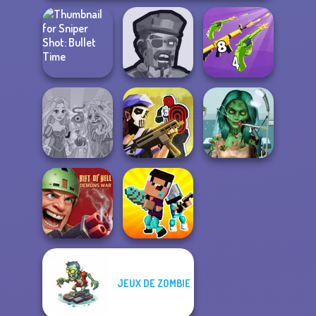
Sniper Shot:
Zombies
Merge 2048 Gun
Bullet Time
Shooter
Rush
Ghoulish To
Rapunzel
Tom Clancy's
Gorgeous Cool
Zombie Curse
Shootout
Zomb...
JEUX DE ZOMBIE
Rift of Hell:
Noob vs Pro
Demons War
Challenge