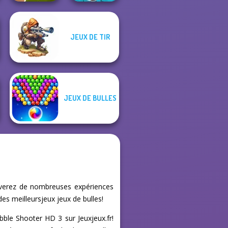
JEUX DE TIR
End of War
Cowboy Swing
JEUX DE BULLES
ouverez de nombreuses expériences
es meilleursjeux jeux de bulles!
bble Shooter HD 3 sur Jeuxjeux.fr!