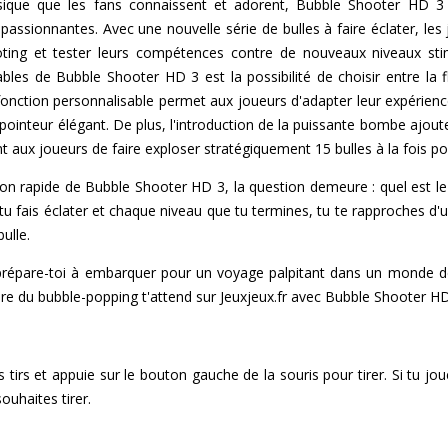
sique que les fans connaissent et adorent, Bubble Shooter HD 3
 passionnantes. Avec une nouvelle série de bulles à faire éclater, le
g et tester leurs compétences contre de nouveaux niveaux stimu
bles de Bubble Shooter HD 3 est la possibilité de choisir entre la f
e fonction personnalisable permet aux joueurs d'adapter leur expérience
e pointeur élégant. De plus, l'introduction de la puissante bombe ajou
 aux joueurs de faire exploser stratégiquement 15 bulles à la fois p
ion rapide de Bubble Shooter HD 3, la question demeure : quel est le
tu fais éclater et chaque niveau que tu termines, tu te rapproches d
ulle.
t prépare-toi à embarquer pour un voyage palpitant dans un monde de
ture du bubble-popping t'attend sur Jeuxjeux.fr avec Bubble Shooter HD
s tirs et appuie sur le bouton gauche de la souris pour tirer. Si tu jo
souhaites tirer.