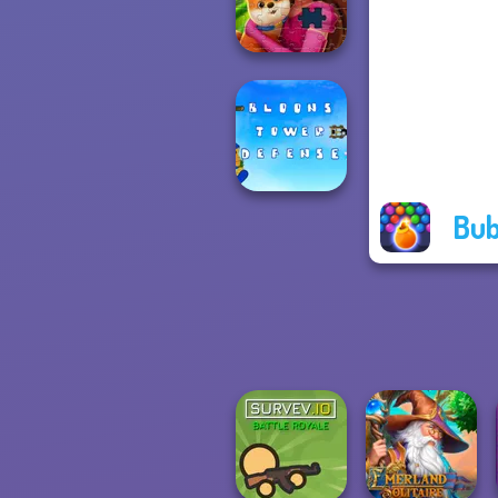
Pop Adventure
Royal Jigsaw
Bub
Bloons Tower
Defense