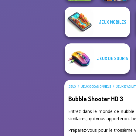
JEUX MOBILES
Emerland
Survev.io
Solitaire
JEUX DE SOURIS
JEUX
JEUX OCCASIONNELS
JEUX D'AGILI
Bubble Shooter HD 3
Entrez dans le monde de Bubble S
similaires, qui vous apporteront b
Préparez-vous pour le troisième v