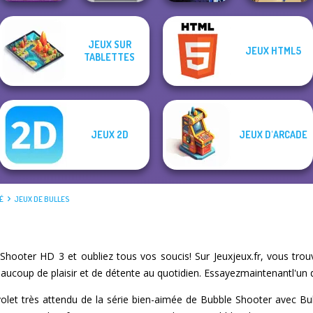
JEUX SUR
JEUX HTML5
Moon Clash
TABLETTES
Fruit Mahjong
Color Fill 3D
Heroes
Bubble Fall
JEUX 2D
JEUX D'ARCADE
TÉ
JEUX DE BULLES
hooter HD 3 et oubliez tous vos soucis! Sur Jeuxjeux.fr, vous tr
eaucoup de plaisir et de détente au quotidien. Essayezmaintenantl'un d
olet très attendu de la série bien-aimée de Bubble Shooter avec Bu