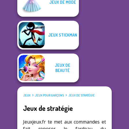
JEUX DE MODE
JEUX STICKMAN
JEUX DE
BEAUTÉ
JEUX
JEUX POUR GARÇONS
JEUX DE STRATÉGIE
Jeux de stratégie
Jeuxjeux.fr te met aux commandes et
fait reposer le fardeau du