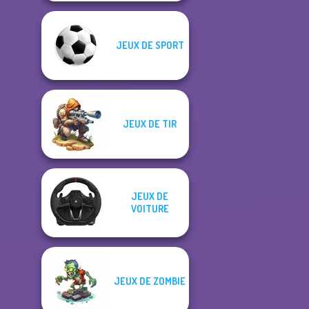
JEUX DE SPORT
JEUX DE TIR
JEUX DE
VOITURE
JEUX DE ZOMBIE