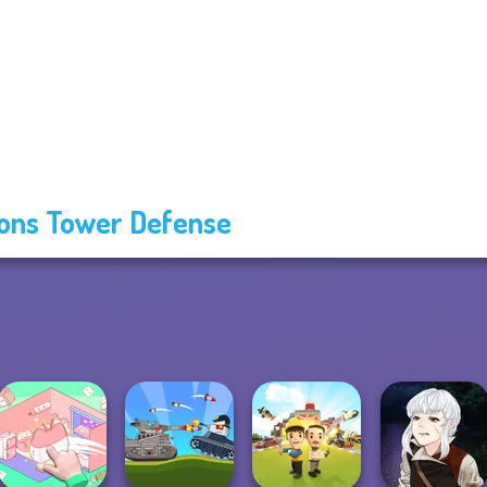
ons Tower Defense