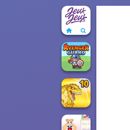
Avenger Guard