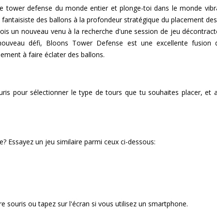
de tower defense du monde entier et plonge-toi dans le monde vibr
 fantaisiste des ballons à la profondeur stratégique du placement des
 sois un nouveau venu à la recherche d'une session de jeu décontrac
ouveau défi, Bloons Tower Defense est une excellente fusion de 
ement à faire éclater des ballons.
uris pour sélectionner le type de tours que tu souhaites placer, et
 Essayez un jeu similaire parmi ceux ci-dessous:
tre souris ou tapez sur l'écran si vous utilisez un smartphone.