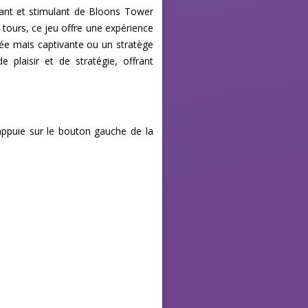
ant et stimulant de Bloons Tower
 tours, ce jeu offre une expérience
tée mais captivante ou un stratège
plaisir et de stratégie, offrant
 appuie sur le bouton gauche de la