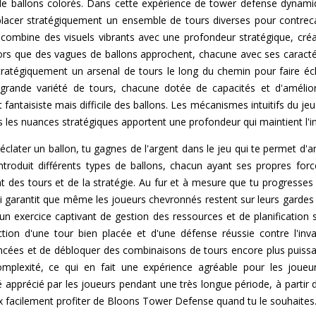
de ballons colorés. Dans cette expérience de tower defense dynamiq
placer stratégiquement un ensemble de tours diverses pour contrec
ombine des visuels vibrants avec une profondeur stratégique, cré
lors que des vagues de ballons approchent, chacune avec ses caractér
tratégiquement un arsenal de tours le long du chemin pour faire écla
grande variété de tours, chacune dotée de capacités et d'amélior
 fantaisiste mais difficile des ballons. Les mécanismes intuitifs du je
s les nuances stratégiques apportent une profondeur qui maintient l'i
 éclater un ballon, tu gagnes de l'argent dans le jeu qui te permet d'
 introduit différents types de ballons, chacun ayant ses propres forc
des tours et de la stratégie. Au fur et à mesure que tu progresses 
 qui garantit que même les joueurs chevronnés restent sur leurs garde
n exercice captivant de gestion des ressources et de planification s
ction d'une tour bien placée et d'une défense réussie contre l'inv
ancées et de débloquer des combinaisons de tours encore plus puissa
t complexité, ce qui en fait une expérience agréable pour les jou
té apprécié par les joueurs pendant une très longue période, à partir
eux facilement profiter de Bloons Tower Defense quand tu le souhaites