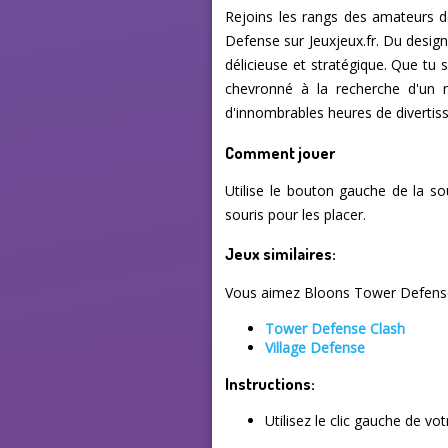
Rejoins les rangs des amateurs 
Defense sur Jeuxjeux.fr. Du design
délicieuse et stratégique. Que tu
chevronné à la recherche d'un n
d'innombrables heures de divertiss
Comment jouer
Utilise le bouton gauche de la so
souris pour les placer.
Jeux similaires:
Vous aimez Bloons Tower Defense?
Tower Defense Clash
Village Defense
Instructions:
Utilisez le clic gauche de vo