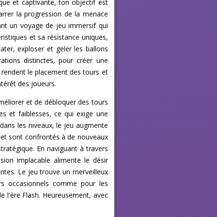
ue et captivante, ton objectif est
arrer la progression de la menace
ant un voyage de jeu immersif qui
istiques et sa résistance uniques,
ter, exploser et geler les ballons
ations distinctes, pour créer une
u rendent le placement des tours et
ntérêt des joueurs.
améliorer et de débloquer des tours
es et faiblesses, ce qui exige une
dans les niveaux, le jeu augmente
s et sont confrontés à de nouveaux
tratégique. En naviguant à travers
asion implacable alimente le désir
ntes. Le jeu trouve un merveilleux
eurs occasionnels comme pour les
 de l'ère Flash. Heureusement, avec
.