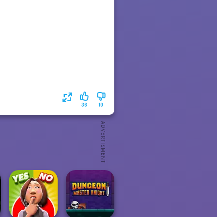
36
10