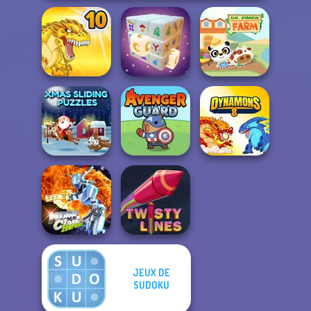
Dynamons 10
Mystic Mahjong
Dr. Panda Farm
Xmas Sliding
Puzzles
Avenger Guard
Dynamons 8
JEUX DE
Moon Clash
SUDOKU
Heroes
Twisty Lines