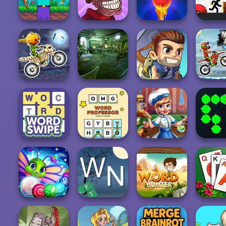
Holy Treasure
Panda Legend
Spider Solitaire
Puzz
Noob vs 1000
Trollface Quest:
Bubble Shooter
Zombies!
Horror 2
Free 2
Vex 
Moto X3M
Robot Bar: Spot
Spooky Land
the Difference...
Jetpack Joyride
Moto X3M 
OMG Word
Word Swipe
Professor
Cooking Scene
Atari Cen