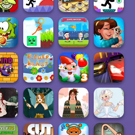
ni Swim
Parkour Skyland
Moto X3M
Fruit Ninja
face Quest:
Idle Coffee
orror
Vex 4
Business
Vex 7
Stickman
m Nom
Parkour 2: Lucky
ct Classic
Bloc...
Tennis Masters
Mahjong Story 2
ind Bat
Flower Blast
Garden Tales 3
Drag Racing City