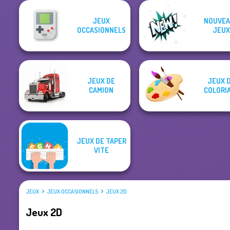
JEUX
NOUVEA
OCCASIONNELS
JEUX
JEUX DE
JEUX 
CAMION
COLORI
JEUX DE TAPER
VITE
JEUX
JEUX OCCASIONNELS
JEUX 2D
Jeux 2D