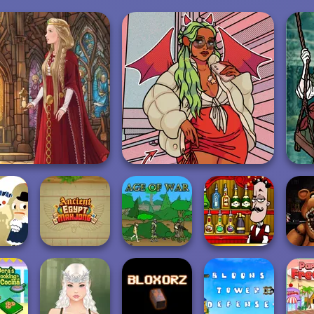
Medieval Doll
https://www.dolldivine.com/mei...
Ancient Egypt
Bartender The
FNAF:
 House
Mahjong
Age of War
Right Mix
the