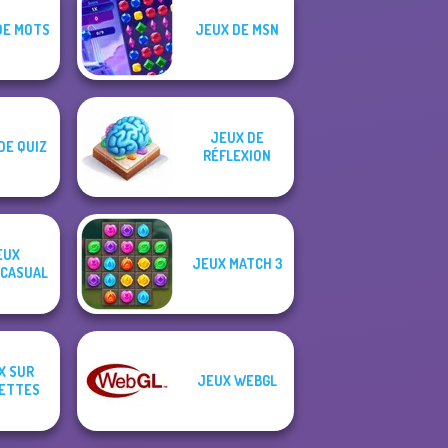
DE MOTS
JEUX DE MSN
JEUX DE
DE QUIZ
RÉFLEXION
EUX
JEUX MATCH 3
CASUAL
X SUR
JEUX WEBGL
ETTES