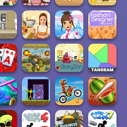
Papa Louie:
Papa's
Around the
When Pizzas
 Freezeria
Cupcakeria
Worlds Pizza
Attack
Fashion
Fashion
Designer World
Designer New
Waitress
Whats For Dinner
Tour
York
ire TriPeaks
Battalion
arden
Commander 1917
StoryZoo Games
Tangram
Stickman