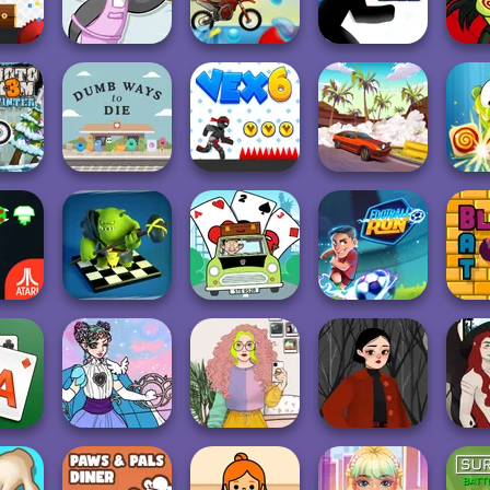
le
Sara's Adventu...
Vex 3
Escape Room
Mi
Moto X3M Pool
Troll
5
Penguin Diner
Party
VEX Challenges
H
Dumb Ways to
O
Winter
Die
Vex 6
Drifting Mania
Conne
Checkers RPG:
Online PvP
Mr Bean Solitaire
tipede
Battl...
Adventures
Football Run
Bl