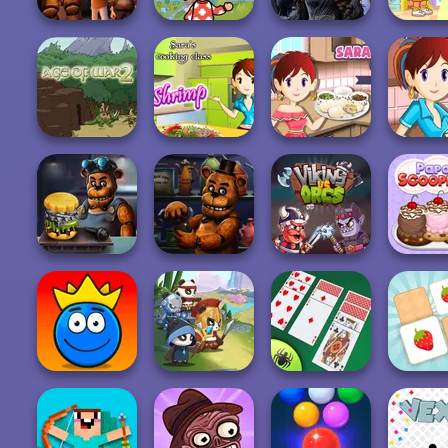
Toca Boca
FNAF Horror At
Everything
Mystic Coven The
Dora Cook
Home
Unlocked
Sisterhood of...
la Cuc
Sara's Cooking
Sara's Cooking
Sara's C
Age of War 2
Class - Garlic...
Class: Burritos
Class Lenti
Papa
FNAF Burger
FNAF Bartender
Viking vs Orcs
Scoope
Ball Tales - The
Best Classic
Memory 