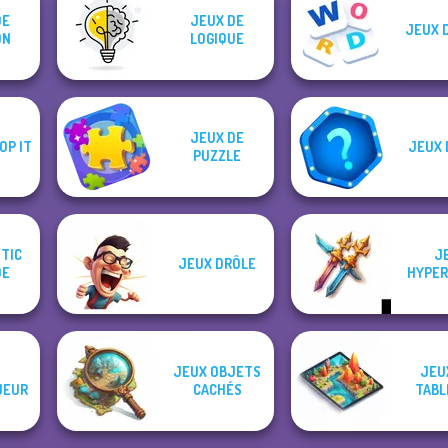
DE
JEUX DE
JEUX 
ON
LOGIQUE
JEUX DE
OP IT
JEUX 
PUZZLE
 TIC
J
JEUX DRÔLE
OE
HYPER
JEUX OBJETS
JEU
UEUR
CACHÉS
TABL