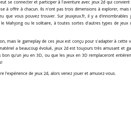
 se connecter et participer à l'aventure avec jeux 2d qui convient à
e à offrir à chacun. Ils n'ont pas trois dimensions à explorer, mai
u que vous pouvez trouver. Sur Jeuxjeux.fr, il y a d'innombrables 
e Mahjong ou le solitaire, à toutes sortes d'autres types de jeux 
on, mais le gameplay de ces jeux est conçu pour s'adapter à cette vu
 matériel a beaucoup évolué, jeux 2d est toujours très amusant et g
s bon qu'un jeu en 3D, ou que les jeux en 3D remplaceront entièrem
s!
aire l'expérience de jeux 2d, alors venez jouer et amusez-vous.