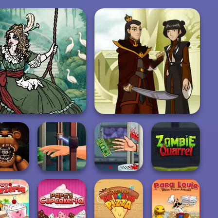
Moonlit Masquerade
Firebender Zuko
 Night at
Hand Me The
Handless
 Dentist
Goods
Millionaire
Zombie Quarrel