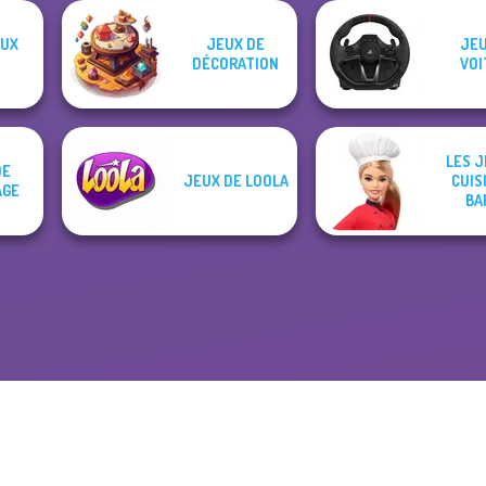
UX
JEUX DE
JEU
DÉCORATION
VOI
LES J
DE
JEUX DE LOOLA
CUIS
AGE
BA