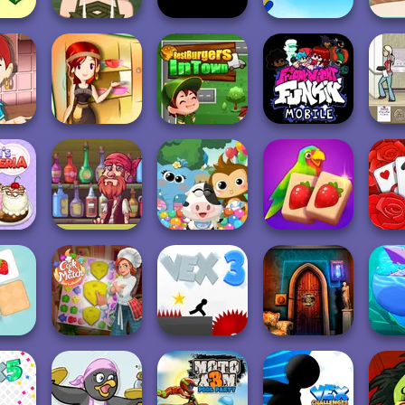
ing in
Bloons Tower
ina
Elven Makeover
Bloxorz
Defense
Papa's
Sara's Cooking
Friday Night
ooking
Class:
Best Burgers In
Funkin': Foned
l So...
Thanksgi...
Town
In...
The 
's
Pirate Bartender
Dr. Panda
Solitaire
Solita
ria
Captain's Gro...
Daycare
Mahjong Juicy
G
Match
Cook and Match:
100 Doors: