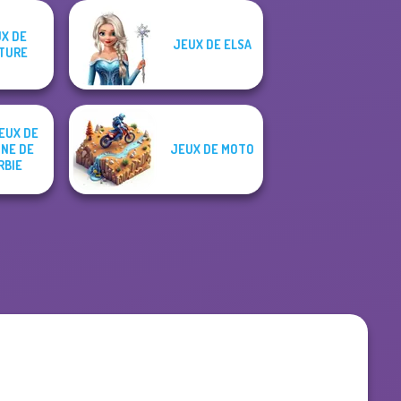
X DE
JEUX DE ELSA
TURE
EUX DE
INE DE
JEUX DE MOTO
RBIE