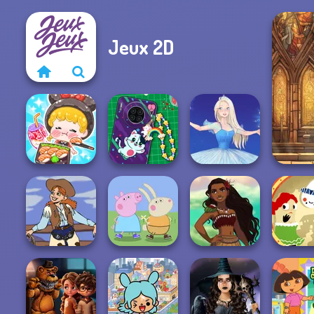
Jeux 2D
ASMR Girl:
Livestream
DIY Phone Case
Mukbang
Shop
Ice Ballerina
Peppa Pig
Character
Polynesian
Cowgirl
Creator
Princess Moana
Haunt the