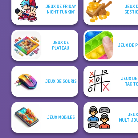
JEUX DE FRIDAY
JEUX 
NIGHT FUNKIN'
GESTI
JEUX DE
JEUX DE P
PLATEAU
JEUX DE
JEUX DE SOURIS
TAC T
JEUX
JEUX MOBILES
MULTIJO