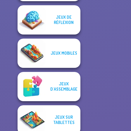
JEUX DE
RÉFLEXION
JEUX MOBILES
JEUX
D'ASSEMBLAGE
JEUX SUR
TABLETTES