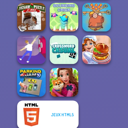
Save Baby
Jigsaw Puzzle
Capybaras: Pull
XMas
Bouncing Chick
Pin
Casual
Balance It
Crossword
Cooking Festival
JEUX HTML5
Parking Jam
Royal Jigsaw