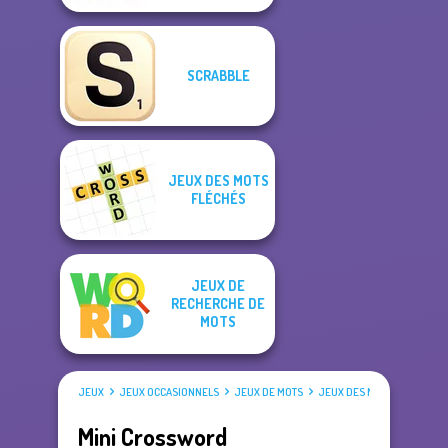
SCRABBLE
JEUX DES MOTS
FLÉCHÉS
JEUX DE
RECHERCHE DE
MOTS
JEUX
JEUX OCCASIONNELS
JEUX DE MOTS
JEUX DES MOTS FLÉCHÉS
Mini Crossword