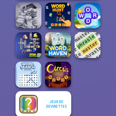
Words With Prof.
Word Connect
Wisely
Word Hunt
Puzzle
Image
Crossword
Word Haven
Phrasle Master
JEUX DE
Word Search
DEVINETTES
Universe 2
Circus Words