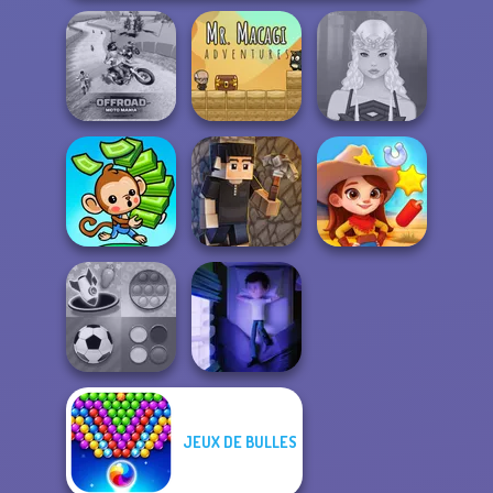
Offroad Moto
Mr. Macagi
Mania
Adventures
Elven Makeover
Mini Monkey Mart
Vectaria.io
Wild West Match
JEUX DE BULLES
Mind Games for
2-3-4 Player
Cursed Dreams