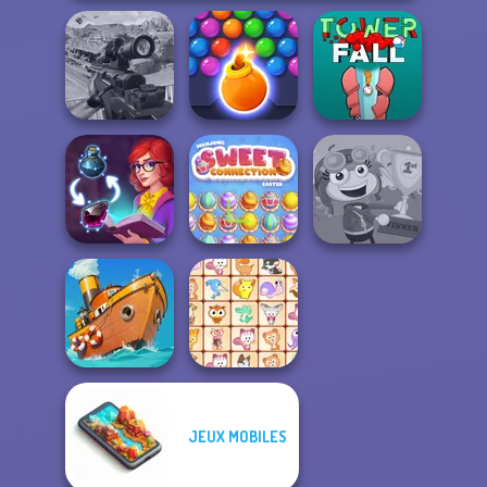
Sniper Combat
Bubble Shooter
3D
HD 3
Tower Fall
Mahjong Sweet
Sorting Sorcery
Easter
Poptropica
JEUX MOBILES
Clean the Ocean
Dream Pet Link