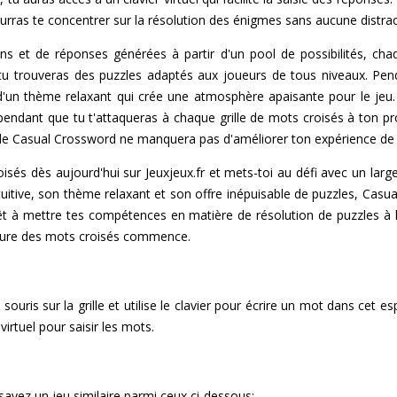
pourras te concentrer sur la résolution des énigmes sans aucune distrac
ns et de réponses générées à partir d'un pool de possibilités, cha
e, tu trouveras des puzzles adaptés aux joueurs de tous niveaux. Pe
as d'un thème relaxant qui crée une atmosphère apaisante pour le je
e pendant que tu t'attaqueras à chaque grille de mots croisés à ton 
de Casual Crossword ne manquera pas d'améliorer ton expérience de je
sés dès aujourd'hui sur Jeuxjeux.fr et mets-toi au défi avec un larg
intuitive, son thème relaxant et son offre inépuisable de puzzles, Cas
êt à mettre tes compétences en matière de résolution de puzzles à l
nture des mots croisés commence.
ouris sur la grille et utilise le clavier pour écrire un mot dans cet e
r virtuel pour saisir les mots.
yez un jeu similaire parmi ceux ci-dessous: