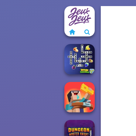
Image
Crossword
Noob: Zombie