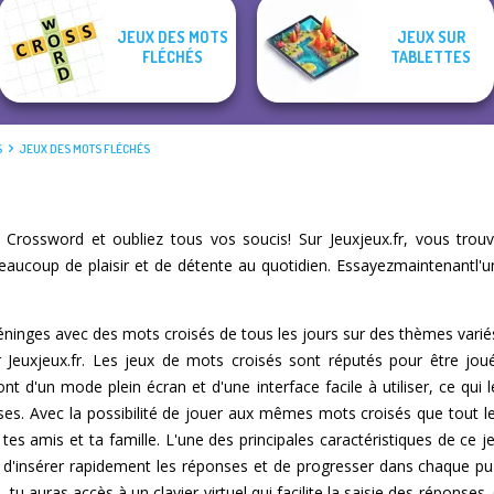
JEUX DES MOTS
JEUX SUR
FLÉCHÉS
TABLETTES
S
JEUX DES MOTS FLÉCHÉS
Crossword et oubliez tous vos soucis! Sur Jeuxjeux.fr, vous tro
beaucoup de plaisir et de détente au quotidien. Essayezmaintenantl'
 méninges avec des mots croisés de tous les jours sur des thèmes variés
ur Jeuxjeux.fr. Les jeux de mots croisés sont réputés pour être jo
nt d'un mode plein écran et d'une interface facile à utiliser, ce qui 
ilises. Avec la possibilité de jouer aux mêmes mots croisés que tout 
 tes amis et ta famille. L'une des principales caractéristiques de ce 
et d'insérer rapidement les réponses et de progresser dans chaque puz
 tu auras accès à un clavier virtuel qui facilite la saisie des répons