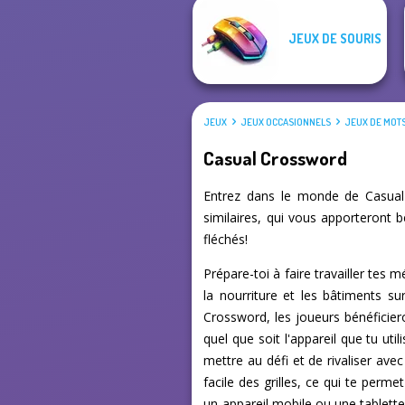
JEUX DE SOURIS
JEUX
JEUX OCCASIONNELS
JEUX DE MOT
Casual Crossword
Entrez dans le monde de Casual 
similaires, qui vous apporteront 
fléchés!
Prépare-toi à faire travailler tes
la nourriture et les bâtiments s
Crossword, les joueurs bénéficiero
quel que soit l'appareil que tu ut
mettre au défi et de rivaliser avec
facile des grilles, ce qui te perm
un appareil mobile ou une tablette,