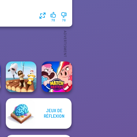
78
70
JEUX DE
RÉFLEXION
Raft Life
Match Masters