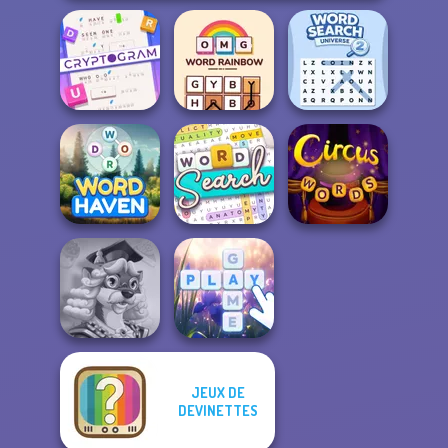
Cryptogram:
Word Brain
OMG Word
Word Search
Puzzle
Rainbow
Universe 2
Word Search
Word Haven
Puzzle
Circus Words
JEUX DE
Words With Prof.
DEVINETTES
Wisely
Bubble Letters