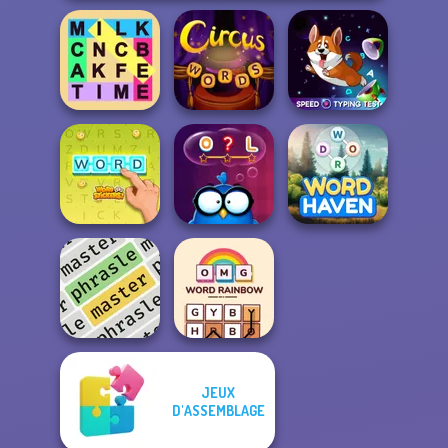
Fillwords: Find
Speed Typing
All the Words
Circus Words
Test
Word Stickers!
Words with Owl
Word Haven
JEUX
D'ASSEMBLAGE
OMG Word
Phrasle Master
Rainbow