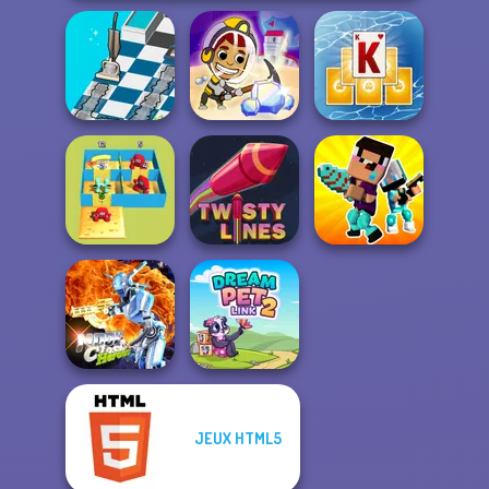
Dusty Maze
Idle Miner Space
Tripeaks Solitaire
Hunter
Rush
Holiday
Alphabet Lore
Noob vs Pro
Maze
Twisty Lines
Challenge
JEUX HTML5
Moon Clash
Heroes
Dream Pet Link 2