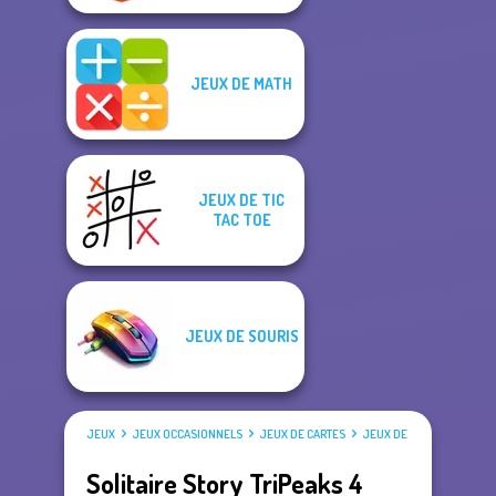
JEUX DE MATH
JEUX DE TIC
TAC TOE
JEUX DE SOURIS
JEUX
JEUX OCCASIONNELS
JEUX DE CARTES
JEUX DE SOLITAIRE
Solitaire Story TriPeaks 4