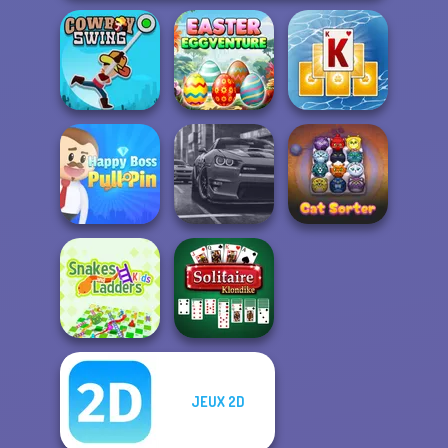
Easter
Tripeaks Solitaire
Cowboy Swing
Eggventure
Holiday
Happy Boss Pull
Pin
Real City Driver
Cat Sorter Puzzle
JEUX 2D
Snakes and
Solitaire
Ladders
Klondike