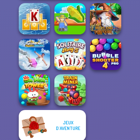
Tripeaks Solitaire
My Garden
Emerland
Holiday
Journey
Solitaire
Falling Art
Ragdoll
Solitaire Story
Bubble Shooter
Simulator
TriPeaks 5
Pro 4
JEUX
Om Nom Tower
D'AVENTURE
3D
Train Miner