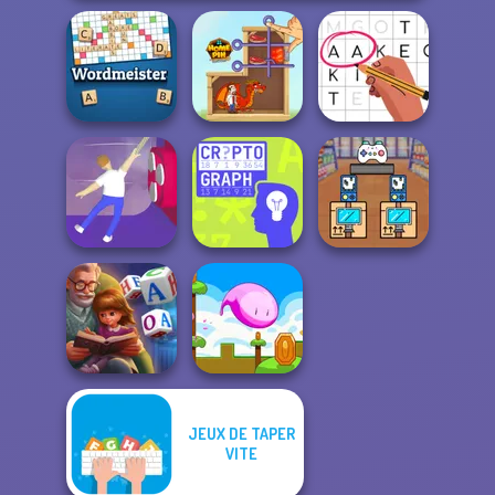
Wordmeister
Home Pin 1
Letters Match
Black Friday
Balance It
Cryptograph
Stacker
JEUX DE TAPER
Word Scramble:
VITE
Family Tales
Mini Steps