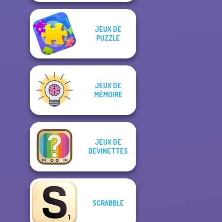
JEUX DE
PUZZLE
JEUX DE
MÉMOIRE
JEUX DE
DEVINETTES
SCRABBLE