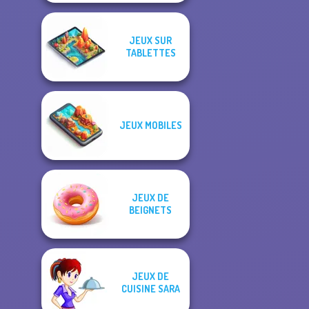
JEUX SUR
TABLETTES
JEUX MOBILES
JEUX DE
BEIGNETS
JEUX DE
CUISINE SARA