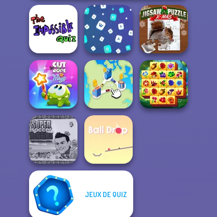
The Impossible
Jigsaw Puzzle
Quiz Classic
Words Match
XMas
Cut The Rope
Spring Tile
Magic
State Connect
Master
Super Soccer
JEUX DE QUIZ
Noggins
Christmas
Ball Drop