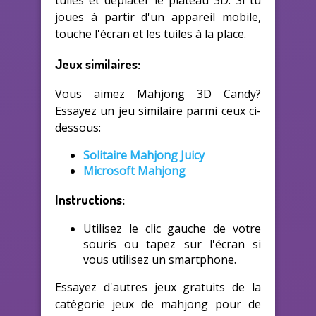
tuiles et déplacer le plateau 3D. Si tu
joues à partir d'un appareil mobile,
touche l'écran et les tuiles à la place.
Jeux similaires:
Vous aimez Mahjong 3D Candy?
Essayez un jeu similaire parmi ceux ci-
dessous:
Solitaire Mahjong Juicy
Microsoft Mahjong
Instructions:
Utilisez le clic gauche de votre
souris ou tapez sur l'écran si
vous utilisez un smartphone.
Essayez d'autres jeux gratuits de la
catégorie jeux de mahjong pour de