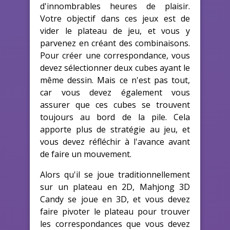
d'innombrables heures de plaisir.
Votre objectif dans ces jeux est de
vider le plateau de jeu, et vous y
parvenez en créant des combinaisons.
Pour créer une correspondance, vous
devez sélectionner deux cubes ayant le
même dessin. Mais ce n'est pas tout,
car vous devez également vous
assurer que ces cubes se trouvent
toujours au bord de la pile. Cela
apporte plus de stratégie au jeu, et
vous devez réfléchir à l'avance avant
de faire un mouvement.
Alors qu'il se joue traditionnellement
sur un plateau en 2D, Mahjong 3D
Candy se joue en 3D, et vous devez
faire pivoter le plateau pour trouver
les correspondances que vous devez