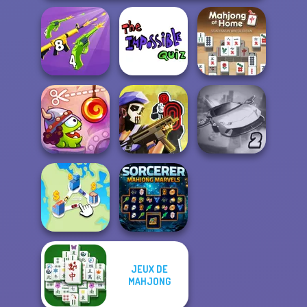
Mahjong At
Merge 2048 Gun
The Impossible
Home -
Rush
Quiz Classic
Scandinavian...
Cut The Rope:
Tom Clancy's
Ultimate Flying
Time Travel
Shootout
Car 2
JEUX DE
MAHJONG
Sorcerer
State Connect
Mahjong Marvels