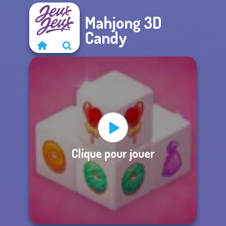
Mahjong 3D
Candy
Clique pour jouer