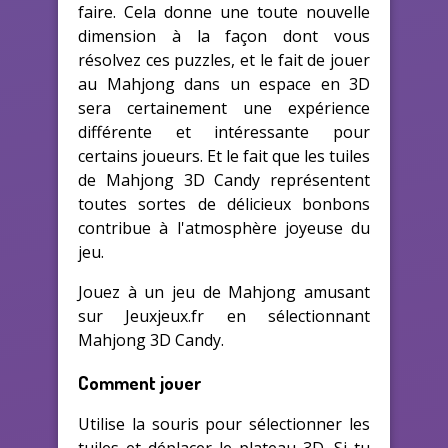
faire. Cela donne une toute nouvelle
dimension à la façon dont vous
résolvez ces puzzles, et le fait de jouer
au Mahjong dans un espace en 3D
sera certainement une expérience
différente et intéressante pour
certains joueurs. Et le fait que les tuiles
de Mahjong 3D Candy représentent
toutes sortes de délicieux bonbons
contribue à l'atmosphère joyeuse du
jeu.
Jouez à un jeu de Mahjong amusant
sur Jeuxjeux.fr en sélectionnant
Mahjong 3D Candy.
Comment jouer
Utilise la souris pour sélectionner les