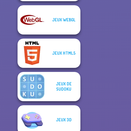
JEUX WEBGL
JEUX HTML5
JEUX DE
SUDOKU
JEUX 3D