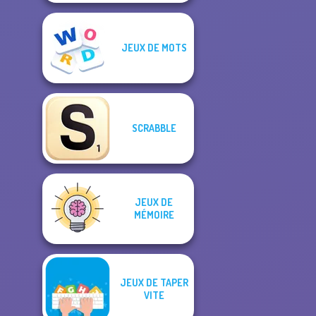
JEUX DE MOTS
SCRABBLE
JEUX DE
MÉMOIRE
JEUX DE TAPER
VITE