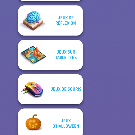
JEUX DE
RÉFLEXION
JEUX SUR
TABLETTES
JEUX DE SOURIS
JEUX
D'HALLOWEEN