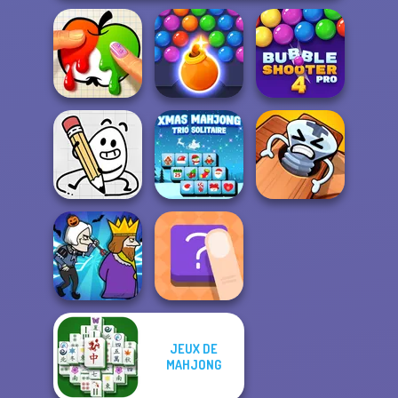
Bubble Shooter
Bubble Shooter
Paint It
HD 3
Pro 4
Xmas Mahjong
Pin Master: Screw
Egg Adventure
Trio Solitaire
Puzzle Quest
JEUX DE
MAHJONG
Murder
The Shape