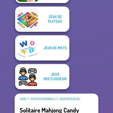
JEUX DE
PLATEAU
JEUX DE MOTS
JEUX
MULTIJOUEUR
JEUX
JEUX OCCASIONNELS
JEUX DE PLATEAU
Solitaire Mahjong Candy