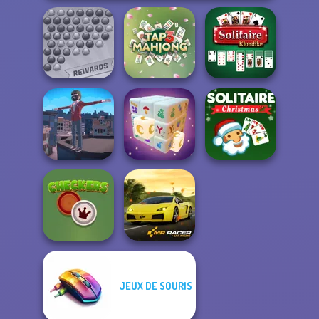
Bubble Shooter
Solitaire
Extreme
Tap 3 Mahjong
Klondike
Solitaire Classic
Backflip Maniac
Mystic Mahjong
Christmas
JEUX DE SOURIS
Checkers
Mr. Racer