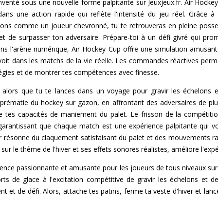
nventé sous une nouvelle forme palpitante sur Jeuxjeux.fr. Air Hockey 
 dans une action rapide qui reflète l'intensité du jeu réel. Grâce
ons comme un joueur chevronné, tu te retrouveras en pleine posse
 et de surpasser ton adversaire. Prépare-toi à un défi givré qui pro
 dans l'arène numérique, Air Hockey Cup offre une simulation amusant
 voit dans les matchs de la vie réelle. Les commandes réactives per
tégies et de montrer tes compétences avec finesse.
e alors que tu te lances dans un voyage pour gravir les échelons 
suprématie du hockey sur gazon, en affrontant des adversaires de plu
ve tes capacités de maniement du palet. Le frisson de la compétiti
arantissant que chaque match est une expérience palpitante qui vou
air résonne du claquement satisfaisant du palet et des mouvements r
sur le thème de l'hiver et ses effets sonores réalistes, améliore l'exp
nce passionnante et amusante pour les joueurs de tous niveaux sur J
ts de glace à l'excitation compétitive de gravir les échelons et de
t et de défi. Alors, attache tes patins, ferme ta veste d'hiver et lan