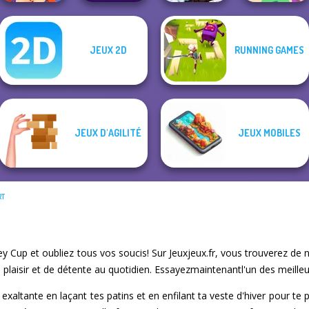
JEUX 2D
RUNNING GAMES
Magic and
Power
Wizards Match
Badminton
Snow Ride 3D
Merge 13
JEUX D'AGILITÉ
JEUX MOBILES
RT
y Cup et oubliez tous vos soucis! Sur Jeuxjeux.fr, vous trouverez de 
laisir et de détente au quotidien. Essayezmaintenantl'un des meilleu
exaltante en laçant tes patins et en enfilant ta veste d'hiver pour te 