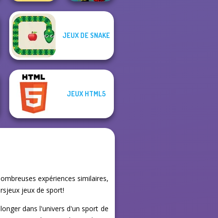
JEUX DE SNAKE
Nuts & Bolts
Puzzle
Music Rush
JEUX HTML5
nombreuses expériences similaires,
rsjeux jeux de sport!
plonger dans l'univers d'un sport de