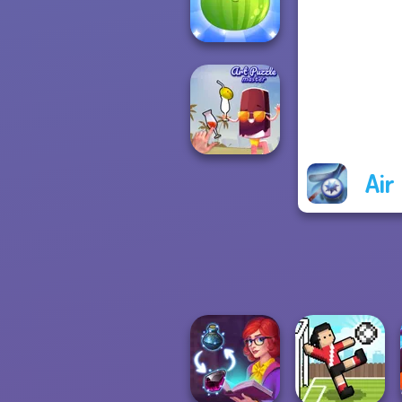
Mini Golf Saga
Put The Fruit
Together
Air
Art Puzzle Master