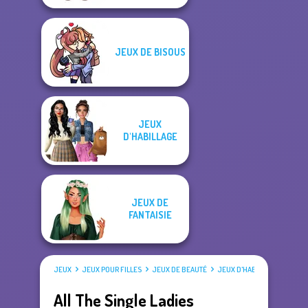
JEUX DE BISOUS
JEUX
D'HABILLAGE
JEUX DE
FANTAISIE
JEUX
JEUX POUR FILLES
JEUX DE BEAUTÉ
JEUX D'HABILLAGE
All The Single Ladies