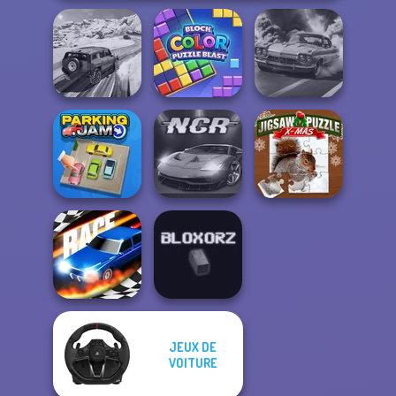
SUV Snow
Block Color
Driving 3D
Puzzle Blast
3D Car Simulator
Jigsaw Puzzle
Parking Jam
Night City Racing
XMas
JEUX DE
VOITURE
Drag Race 3D
Bloxorz