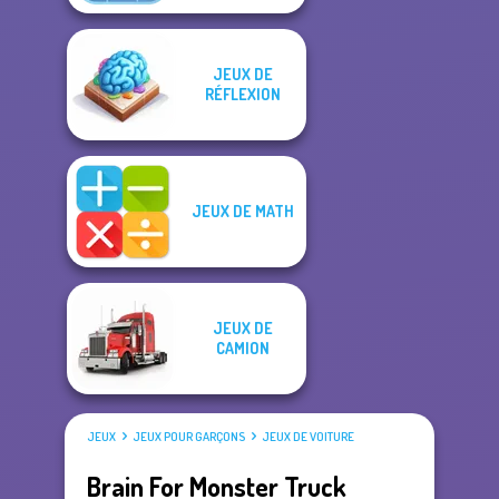
JEUX DE
RÉFLEXION
JEUX DE MATH
JEUX DE
CAMION
JEUX
JEUX POUR GARÇONS
JEUX DE VOITURE
Brain For Monster Truck