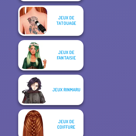
JEUX DE
TATOUAGE
JEUX DE
FANTAISIE
JEUX RINMARU
JEUX DE
COIFFURE