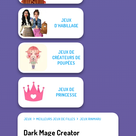
JEUX
D'HABILLAGE
JEUX DE
CRÉATEURS DE
POUPÉES
JEUX DE
PRINCESSE
JEUX
MEILLEURS JEUX DE FILLES
JEUX RINMARU
Dark Mage Creator