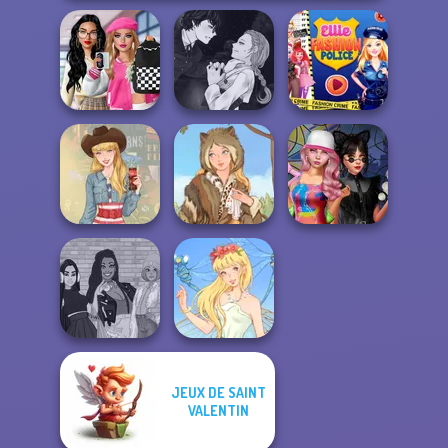
Bab's Back to
Manga Creator
School Style
Vampire Hunter
Ellie Fashion
Cha...
P...
Police
Spin The Bottle
Americana
Grimm Beauty
Style Exchange...
JEUX DE SAINT
The Fly Squad:
VALENTIN
#squadgoals
Thumbelina