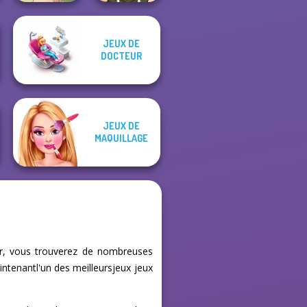
JEUX DE
Natural Girl
DOCTEUR
Portrait
Elven Makeover
JEUX DE
MAQUILLAGE
.fr, vous trouverez de nombreuses
intenantl'un des meilleursjeux jeux