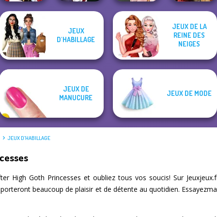
JEUX DE LA
Manga Creator
JEUX
REINE DES
Little Red Riding
Vampire Hunter
D'HABILLAGE
Hood
P...
Victorian Alice
Battle Maidens
NEIGES
JEUX DE
JEUX DE MODE
MANUCURE
É
JEUX D'HABILLAGE
ncesses
er High Goth Princesses et oubliez tous vos soucis! Sur Jeuxjeux
pporteront beaucoup de plaisir et de détente au quotidien. Essayezma