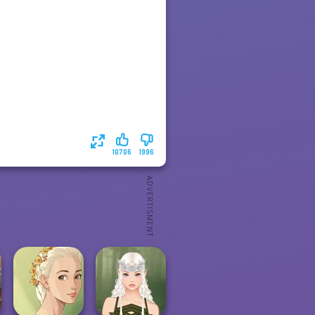
10706
1996