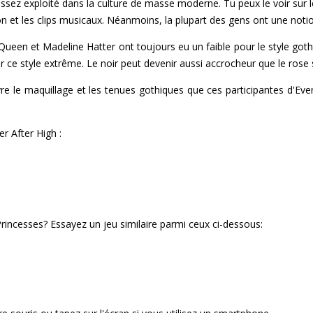
 assez exploité dans la culture de masse moderne. Tu peux le voir sur 
ion et les clips musicaux. Néanmoins, la plupart des gens ont une noti
ueen et Madeline Hatter ont toujours eu un faible pour le style gothi
 ce style extrême. Le noir peut devenir aussi accrocheur que le rose s
vre le maquillage et les tenues gothiques que ces participantes d'Eve
er After High :
rincesses? Essayez un jeu similaire parmi ceux ci-dessous: