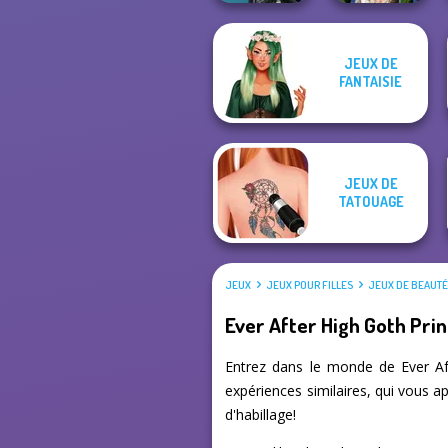
JEUX DE
Centaur
Zombie
FANTAISIE
Princesses
Romance
JEUX DE
TATOUAGE
JEUX
JEUX POUR FILLES
JEUX DE BEAUT
Ever After High Goth Pri
Entrez dans le monde de Ever Aft
expériences similaires, qui vous a
d'habillage!