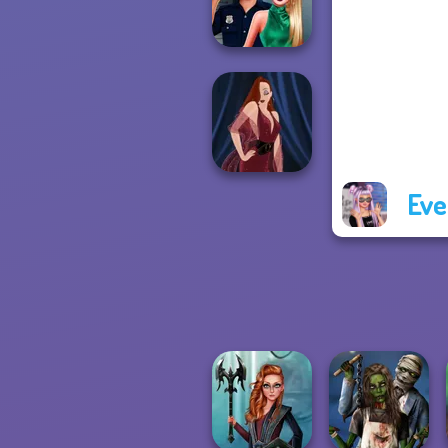
#future
Style Police
Officer
Eve
Pin-up Jessica