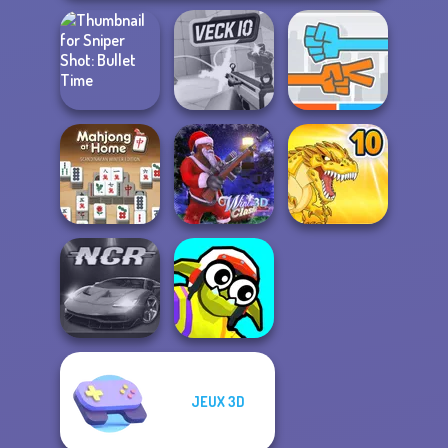
Sniper Shot:
Bullet Time
Veck.io
Roshambo
Mahjong At
Home -
Scandinavian...
Winter Clash 3D
Dynamons 10
JEUX 3D
Funny Blade &
Night City Racing
Magic