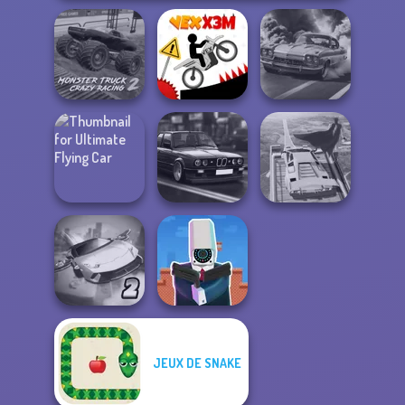
Monster Truck
Crazy Racing 2
Vex X3M
3D Car Simulator
Ultimate Flying
Highway Cars
Super Hero
Car
Traffic Racer
Driving School
JEUX DE SNAKE
Ultimate Flying
Cameraman vs
Car 2
Toilets Puzzle