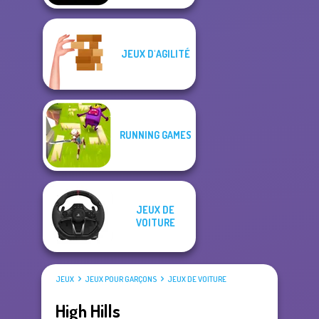
JEUX D'AGILITÉ
RUNNING GAMES
JEUX DE
VOITURE
JEUX
JEUX POUR GARÇONS
JEUX DE VOITURE
High Hills