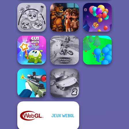
FNAF Horror At
Protect My Dog 3
Home
Balloon Match 3D
Cut The Rope
Offroad Moto
Crowd
Magic
Mania
Lumberjack
JEUX WEBGL
Ultimate Flying
Sniper Shooter 2
Car 2