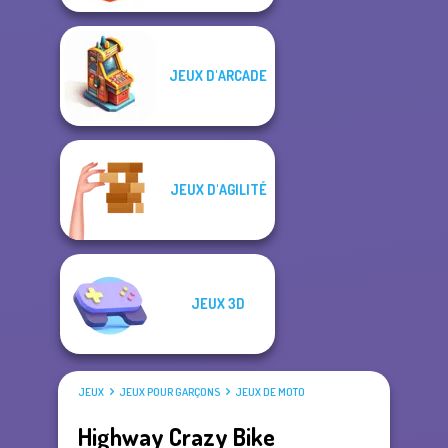
JEUX D'ARCADE
JEUX D'AGILITÉ
JEUX 3D
JEUX
JEUX POUR GARÇONS
JEUX DE MOTO
Highway Crazy Bike