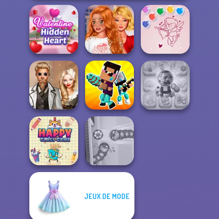
Bestie To The
Valentine Hidden
Rescue Breakup
Bubble Shooter
Heart
P...
Valentine
Steampunk
Noob vs Pro
Candy Shop
Wedding
Challenge
Merge
JEUX DE MODE
Happy Glass
Soccer Snakes