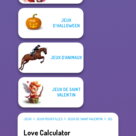
JEUX
D'HALLOWEEN
JEUX D’ANIMAUX
JEUX DE SAINT
VALENTIN
JEUX
JEUX POUR FILLES
JEUX DE SAINT VALENTIN
JEUX D'AMOUR
Love Calculator