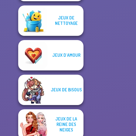
JEUX DE
NETTOYAGE
JEUX D'AMOUR
JEUX DE BISOUS
JEUX DE LA
REINE DES
NEIGES