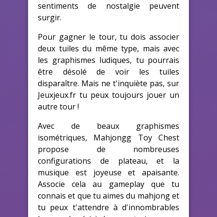
sentiments de nostalgie peuvent
surgir.
Pour gagner le tour, tu dois associer
deux tuiles du même type, mais avec
les graphismes ludiques, tu pourrais
être désolé de voir les tuiles
disparaître. Mais ne t'inquiète pas, sur
Jeuxjeux.fr tu peux toujours jouer un
autre tour !
Avec de beaux graphismes
isométriques, Mahjongg Toy Chest
propose de nombreuses
configurations de plateau, et la
musique est joyeuse et apaisante.
Associe cela au gameplay que tu
connais et que tu aimes du mahjong et
tu peux t'attendre à d'innombrables