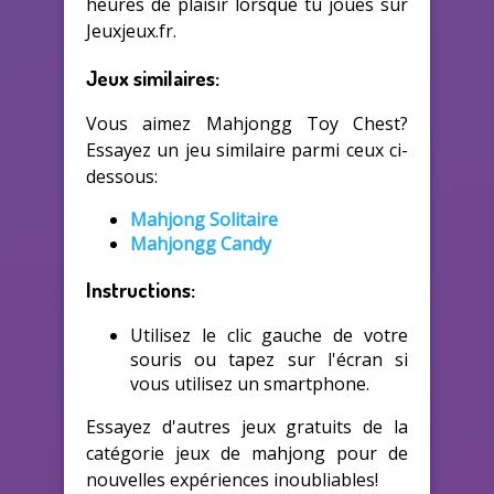
heures de plaisir lorsque tu joues sur
Jeuxjeux.fr.
Jeux similaires:
Vous aimez Mahjongg Toy Chest?
Essayez un jeu similaire parmi ceux ci-
dessous:
Mahjong Solitaire
Mahjongg Candy
Instructions:
Utilisez le clic gauche de votre
souris ou tapez sur l'écran si
vous utilisez un smartphone.
Essayez d'autres jeux gratuits de la
catégorie jeux de mahjong pour de
nouvelles expériences inoubliables!