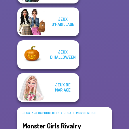
JEUX
D'HABILLAGE
JEUX
D'HALLOWEEN
JEUX DE
MARIAGE
JEUX
JEUX POUR FILLES
JEUX DE MONSTER HIGH
Monster Girls Rivalry