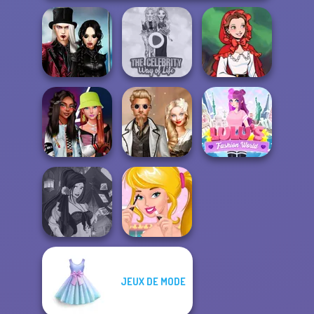
Twilight
Enchantment
The Celebrity Way
Little Red Riding
Vampire R...
Of Life
Hood
Fashionistas'
Steampunk
Lulus Fashion
Faceoff
Wedding
World
JEUX DE MODE
Fantasy Fortune
Ellie's Morning
Teller
Routine