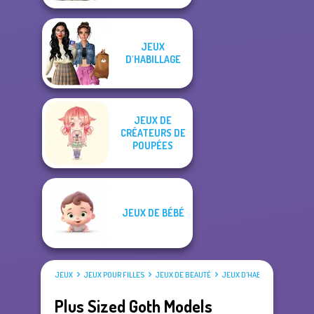
JEUX
D'HABILLAGE
JEUX DE
CRÉATEURS DE
POUPÉES
JEUX DE BÉBÉ
JEUX
JEUX POUR FILLES
JEUX DE BEAUTÉ
JEUX D'HABILLAGE
Plus Sized Goth Models