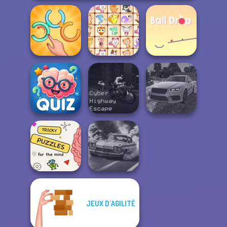
Untangle Rings
Master
Dream Pet Link
Ball Drop
Quizmania: Trivia
Cyber Highway
Real Drift
Game
Escape
Multiplayer
JEUX D'AGILITÉ
Brain Puzzles
Quests
3D Car Simulator