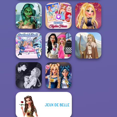
Ghoulish To
Gorgeous Cool
Sisters Together
Online Selfie
Zomb...
Forever
Stories
Bab's Back to
School Style
Gacha Life 3
Cha...
Viking Woman
Manga Creator
JEUX DE BELLE
Vampire Hunter
Sailor Moon And
P...
Friends Cosmic...