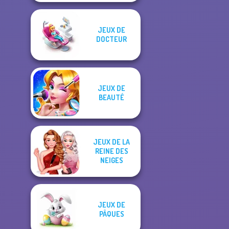
JEUX DE
DOCTEUR
JEUX DE
BEAUTÉ
JEUX DE LA
REINE DES
NEIGES
JEUX DE
PÂQUES