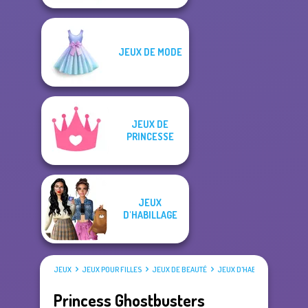
JEUX DE MODE
JEUX DE
PRINCESSE
JEUX
D'HABILLAGE
JEUX
JEUX POUR FILLES
JEUX DE BEAUTÉ
JEUX D'HABILLAGE
Princess Ghostbusters