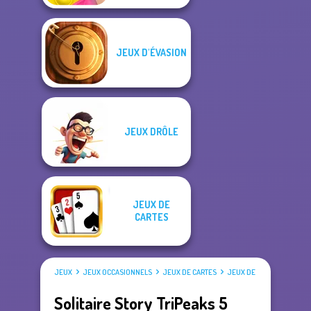
JEUX D'ÉVASION
JEUX DRÔLE
JEUX DE
CARTES
JEUX
JEUX OCCASIONNELS
JEUX DE CARTES
JEUX DE SOLITAIRE
Solitaire Story TriPeaks 5