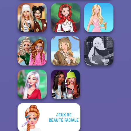
Dress To Impress
Little Red Riding
Back To Schoo...
Hood
Barbie
School
Popularity
Manga Creator -
Challenge
Grimm Beauty
Fantasy World...
JEUX DE
My Christmas
BEAUTÉ FACIALE
Fashionistas'
Party Prep
Faceoff