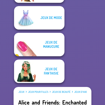
JEUX DE MODE
JEUX DE
MANUCURE
JEUX DE
FANTAISIE
JEUX
JEUX POUR FILLES
JEUX DE BEAUTÉ
JEUX D'HABILLAGE
Alice and Friends: Enchanted